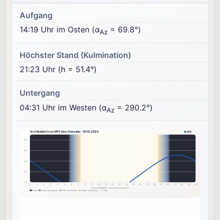
Aufgang
14:19 Uhr im Osten (α
= 69.8°)
Az
Höchster Stand (Kulmination)
21:23 Uhr (h = 51.4°)
Untergang
04:31 Uhr im Westen (α
= 290.2°)
Az
Sichtbarkeit von M15 über Zwickau · 10.10.2023
M15
80°
60°
40°
20°
0°
0
1
2
3
4
5
6
7
8
9
10
11
12
13
14
15
16
17
18
19
20
21
22
23
24
Ortszeit (MEZ/MESZ) · Höhe über Horizont ab 0°
Nacht
astron. Dämmerung
naut. Dämmerung
bürgerl. Dämmerung
Tag