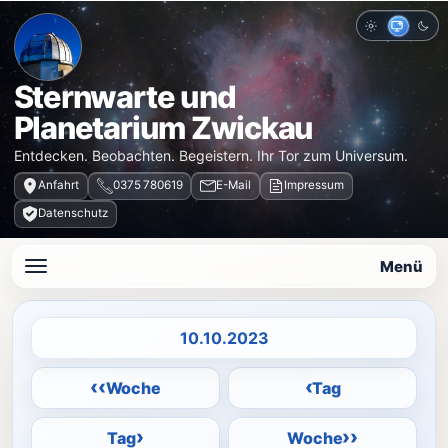
Hell
Auto
Dun
Sternwarte und
Planetarium Zwickau
Entdecken. Beobachten. Begeistern. Ihr Tor zum Universum.
Anfahrt
0375 780619
E-Mail
Impressum
Datenschutz
Menü
Datum auswählen
‹‹
‹
Woche
Tag
›
››
Tag
Woche