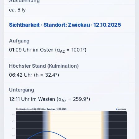
Ausdehnung
ca. 6 ly
Sichtbarkeit · Standort: Zwickau · 12.10.2025
Aufgang
01:09 Uhr im Osten (α
= 100.1°)
Az
Höchster Stand (Kulmination)
06:42 Uhr (h = 32.4°)
Untergang
12:11 Uhr im Westen (α
= 259.9°)
Az
Sichtbarkeit von NGC2309 über Zwickau · 12.10.2025
NGC2309
80°
60°
40°
20°