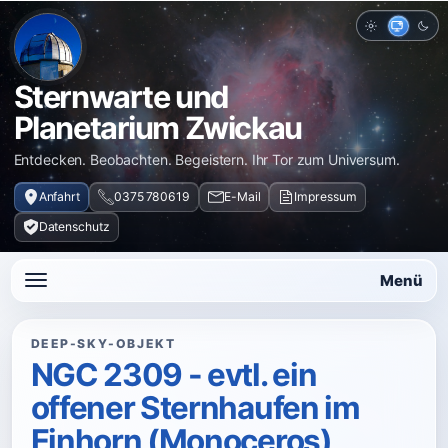
Hell
Auto
Dun
Sternwarte und
Planetarium Zwickau
Entdecken. Beobachten. Begeistern. Ihr Tor zum Universum.
Anfahrt
0375 780619
E-Mail
Impressum
Datenschutz
Menü
DEEP-SKY-OBJEKT
NGC 2309 - evtl. ein
offener Sternhaufen im
Einhorn (Monoceros)