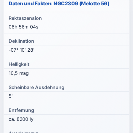
Daten und Fakten: NGC2309 (Melotte 56)
Rektaszension
06h 56m 04s
Deklination
-07° 10' 28''
Helligkeit
10,5 mag
Scheinbare Ausdehnung
5'
Entfernung
ca. 8200 ly