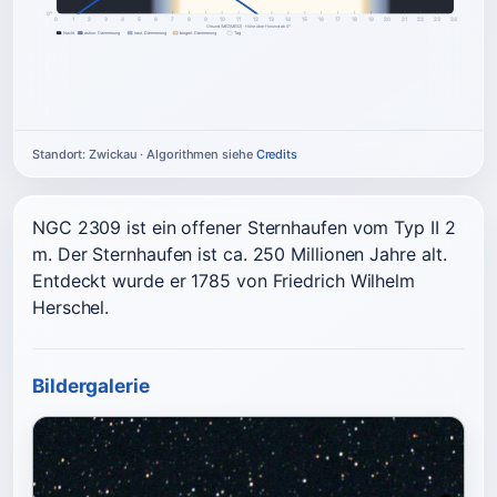
0°
0
1
2
3
4
5
6
7
8
9
10
11
12
13
14
15
16
17
18
19
20
21
22
23
24
Ortszeit (MEZ/MESZ) · Höhe über Horizont ab 0°
Nacht
astron. Dämmerung
naut. Dämmerung
bürgerl. Dämmerung
Tag
Standort: Zwickau · Algorithmen siehe
Credits
NGC 2309 ist ein offener Sternhaufen vom Typ II 2
m. Der Sternhaufen ist ca. 250 Millionen Jahre alt.
Entdeckt wurde er 1785 von Friedrich Wilhelm
Herschel.
Bildergalerie