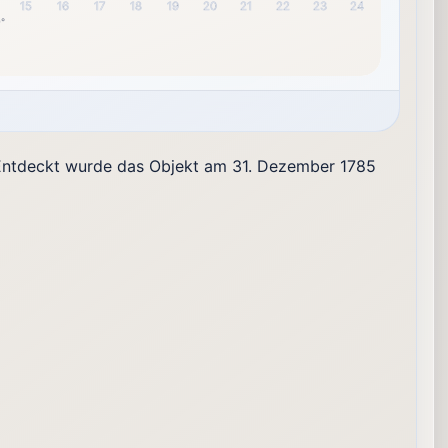
15
16
17
18
19
20
21
22
23
24
0°
. Entdeckt wurde das Objekt am 31. Dezember 1785