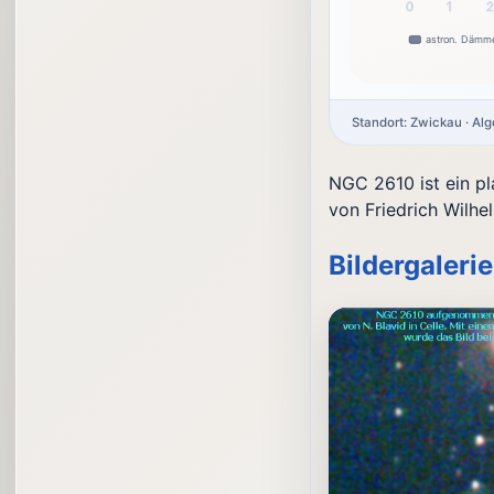
0
1
astron. Dämm
Standort: Zwickau · Al
NGC 2610 ist ein p
von Friedrich Wilhe
Bildergalerie