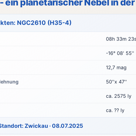
 ein planetarischer Nebel in d
akten: NGC2610 (H35-4)
08h 33m 23
-16° 08' 55''
12,7 mag
dehnung
50''x 47''
ca. 2575 ly
ca. ?? ly
 Standort: Zwickau · 08.07.2025