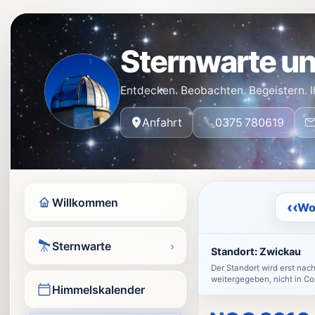
Sternwarte un
Entdecken. Beobachten. Begeistern. I
Anfahrt
0375 780619
Willkommen
‹‹
Wo
Sternwarte
›
Standort:
Zwickau
Der Standort wird erst nac
weitergegeben, nicht in Co
Himmelskalender