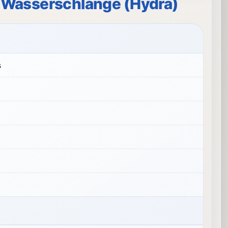
er Wasserschlange (Hydra)
s