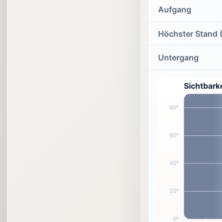
Aufgang
Höchster Stand 
Untergang
Sichtbark
80°
60°
40°
20°
0°