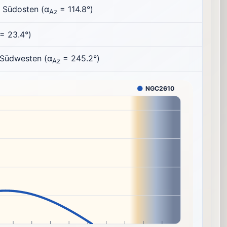
 Südosten (α
= 114.8°)
Az
 = 23.4°)
 Südwesten (α
= 245.2°)
Az
NGC2610