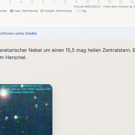
2
3
4
5
6
7
8
9
10
11
12
13
14
Ortszeit (MEZ/MESZ) · Höhe über Horizont ab 
erung
naut. Dämmerung
bürgerl. Dämmerung
Tag
gorithmen siehe
Credits
lanetarischer Nebel um einen 15,5 mag hellen Zentralstern
lm Herschel.