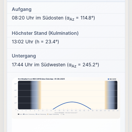
Aufgang
08:20 Uhr im Südosten (α
= 114.8°)
Az
Höchster Stand (Kulmination)
13:02 Uhr (h = 23.4°)
Untergang
17:44 Uhr im Südwesten (α
= 245.2°)
Az
Sichtbarkeit von NGC2610 über Zwickau · 01.08.2025
NGC2610
80°
60°
40°
20°
0°
0
1
2
3
4
5
6
7
8
9
10
11
12
13
14
15
16
17
18
19
20
21
22
23
24
Ortszeit (MEZ/MESZ) · Höhe über Horizont ab 0°
Nacht
astron. Dämmerung
naut. Dämmerung
bürgerl. Dämmerung
Tag