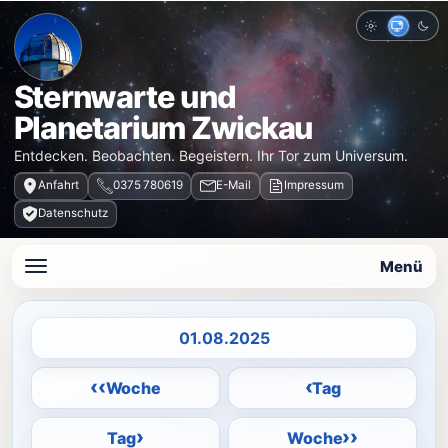
Hell
Auto
Dun
Sternwarte und
Planetarium Zwickau
Entdecken. Beobachten. Begeistern. Ihr Tor zum Universum.
Anfahrt
0375 780619
E-Mail
Impressum
Datenschutz
Menü
Datum auswählen
‹‹
‹
Woche
Tag
›
››
Tag
Woche