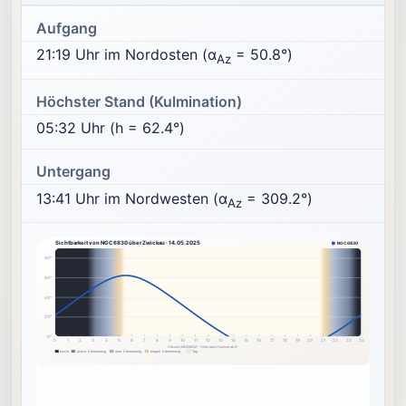
Aufgang
21:19 Uhr im Nordosten (α
= 50.8°)
Az
Höchster Stand (Kulmination)
05:32 Uhr (h = 62.4°)
Untergang
13:41 Uhr im Nordwesten (α
= 309.2°)
Az
Sichtbarkeit von NGC6830 über Zwickau · 14.05.2025
NGC6830
80°
60°
40°
20°
0°
0
1
2
3
4
5
6
7
8
9
10
11
12
13
14
15
16
17
18
19
20
21
22
23
24
Ortszeit (MEZ/MESZ) · Höhe über Horizont ab 0°
Nacht
astron. Dämmerung
naut. Dämmerung
bürgerl. Dämmerung
Tag