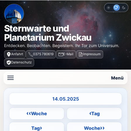
Hell
Auto
Dun
Sternwarte und
Planetarium Zwickau
Entdecken. Beobachten. Begeistern. Ihr Tor zum Universum.
Anfahrt
0375 780619
E-Mail
Impressum
Datenschutz
Menü
Datum auswählen
‹‹
‹
Woche
Tag
›
››
Tag
Woche