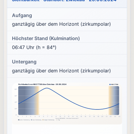
Aufgang
ganztägig über dem Horizont (zirkumpolar)
Höchster Stand (Kulmination)
06:47 Uhr (h = 84°)
Untergang
ganztägig über dem Horizont (zirkumpolar)
Sichtbarkeit von NGC7789 über Zwickau · 26.06.2024
NGC7789
80°
60°
40°
20°
0°
0
1
2
3
4
5
6
7
8
9
10
11
12
13
14
15
16
17
18
19
20
21
22
23
24
Ortszeit (MEZ/MESZ) · Höhe über Horizont ab 0°
astron. Dämmerung
naut. Dämmerung
bürgerl. Dämmerung
Tag