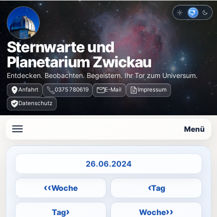
Hell
Auto
Dun
Sternwarte und
Planetarium Zwickau
Entdecken. Beobachten. Begeistern. Ihr Tor zum Universum.
Anfahrt
0375 780619
E-Mail
Impressum
Datenschutz
Menü
Datum auswählen
‹‹
‹
Woche
Tag
›
››
Tag
Woche