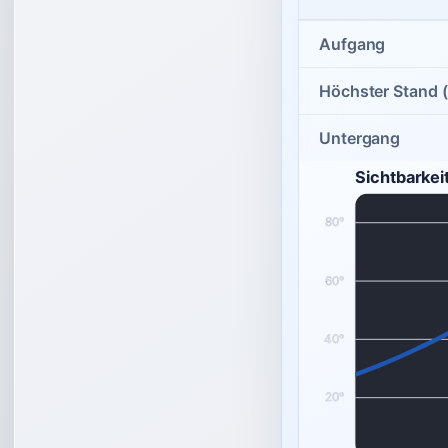
Aufgang
Höchster Stand (
Untergang
Sichtbarkei
80°
60°
40°
20°