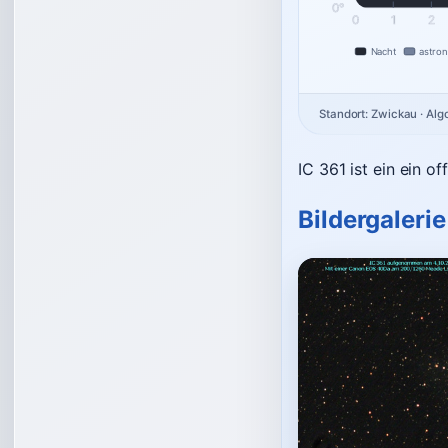
0°
0
1
2
Nacht
astro
Standort: Zwickau · Al
IC 361 ist ein ein 
Bildergalerie