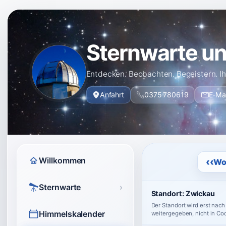
Sternwarte un
Entdecken. Beobachten. Begeistern. I
Anfahrt
0375 780619
E-Mai
Willkommen
‹‹
Wo
Sternwarte
›
Standort:
Zwickau
Der Standort wird erst nach
Himmelskalender
weitergegeben, nicht in Co