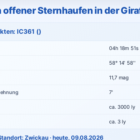
in offener Sternhaufen in der Gir
kten: IC361 ()
04h 18m 51s
58° 14' 58''
11,7 mag
dehnung
7'
ca. 3000 ly
ca. 3 ly
 Standort: Zwickau · heute, 09.08.2026