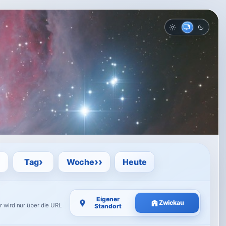
Hell
Auto
Dunkel
›
››
Tag
Woche
Heute
Eigener
Zwickau
r wird nur über die URL
Standort