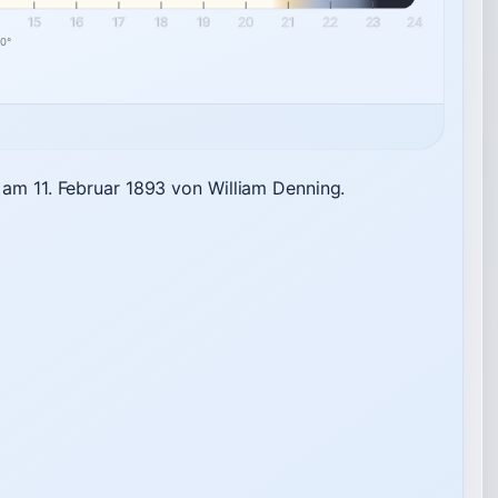
15
16
17
18
19
20
21
22
23
24
 0°
t am 11. Februar 1893 von William Denning.