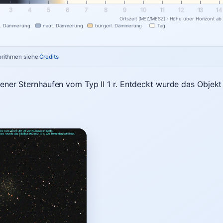
3
4
5
6
7
8
9
10
11
12
13
14
Ortszeit (MEZ/MESZ) · Höhe über Horizont ab
n. Dämmerung
naut. Dämmerung
bürgerl. Dämmerung
Tag
gorithmen siehe
Credits
offener Sternhaufen vom Typ II 1 r. Entdeckt wurde das Objek