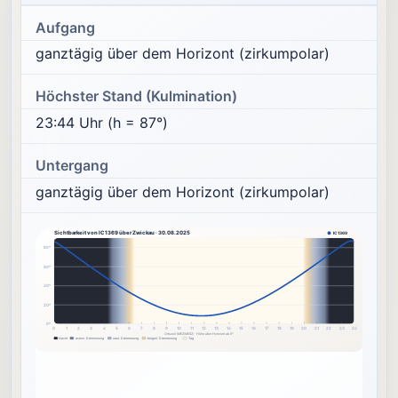
Aufgang
ganztägig über dem Horizont (zirkumpolar)
Höchster Stand (Kulmination)
23:44 Uhr (h = 87°)
Untergang
ganztägig über dem Horizont (zirkumpolar)
Sichtbarkeit von IC1369 über Zwickau · 30.08.2025
IC1369
80°
60°
40°
20°
0°
0
1
2
3
4
5
6
7
8
9
10
11
12
13
14
15
16
17
18
19
20
21
22
23
24
Ortszeit (MEZ/MESZ) · Höhe über Horizont ab 0°
Nacht
astron. Dämmerung
naut. Dämmerung
bürgerl. Dämmerung
Tag