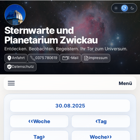
Hell
Auto
Dun
Sternwarte und
Planetarium Zwickau
Entdecken. Beobachten. Begeistern. Ihr Tor zum Universum.
Anfahrt
0375 780619
E-Mail
Impressum
Datenschutz
Menü
Datum auswählen
‹‹
‹
Woche
Tag
›
››
Tag
Woche