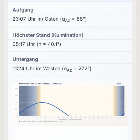
Aufgang
23:07 Uhr im Osten (α
= 88°)
Az
Höchster Stand (Kulmination)
05:17 Uhr (h = 40.1°)
Untergang
11:24 Uhr im Westen (α
= 272°)
Az
Sichtbarkeit von M2 über Zwickau · 13.06.2022
M2
80°
60°
40°
20°
0°
0
1
2
3
4
5
6
7
8
9
10
11
12
13
14
15
16
17
18
19
20
21
22
23
24
Ortszeit (MEZ/MESZ) · Höhe über Horizont ab 0°
astron. Dämmerung
naut. Dämmerung
bürgerl. Dämmerung
Tag