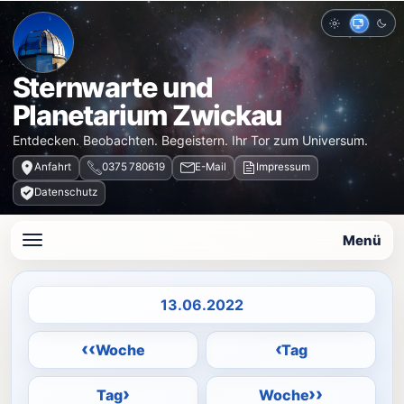
Hell
Auto
Dun
Sternwarte und
Planetarium Zwickau
Entdecken. Beobachten. Begeistern. Ihr Tor zum Universum.
Anfahrt
0375 780619
E-Mail
Impressum
Datenschutz
Menü
Datum auswählen
‹‹
‹
Woche
Tag
›
››
Tag
Woche