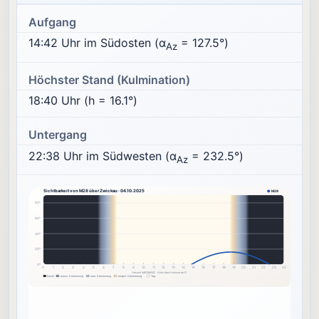
Aufgang
14:42 Uhr im Südosten (α
= 127.5°)
Az
Höchster Stand (Kulmination)
18:40 Uhr (h = 16.1°)
Untergang
22:38 Uhr im Südwesten (α
= 232.5°)
Az
Sichtbarkeit von M28 über Zwickau · 04.10.2025
M28
80°
60°
40°
20°
0°
0
1
2
3
4
5
6
7
8
9
10
11
12
13
14
15
16
17
18
19
20
21
22
23
24
Ortszeit (MEZ/MESZ) · Höhe über Horizont ab 0°
Nacht
astron. Dämmerung
naut. Dämmerung
bürgerl. Dämmerung
Tag