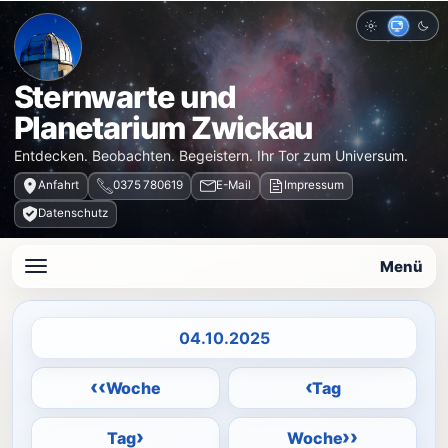
Hell
Auto
Dun
Sternwarte und
Planetarium Zwickau
Entdecken. Beobachten. Begeistern. Ihr Tor zum Universum.
Anfahrt
0375 780619
E-Mail
Impressum
Datenschutz
Menü
Datum auswählen
‹‹
‹
Woche
Tag
›
››
Tag
Woche