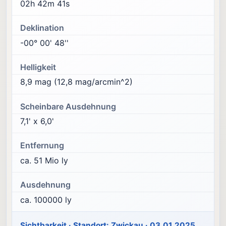
02h 42m 41s
Deklination
-00° 00' 48''
Helligkeit
8,9 mag (12,8 mag/arcmin^2)
Scheinbare Ausdehnung
7,1' x 6,0'
Entfernung
ca. 51 Mio ly
Ausdehnung
ca. 100000 ly
Sichtbarkeit · Standort: Zwickau · 03.01.2025