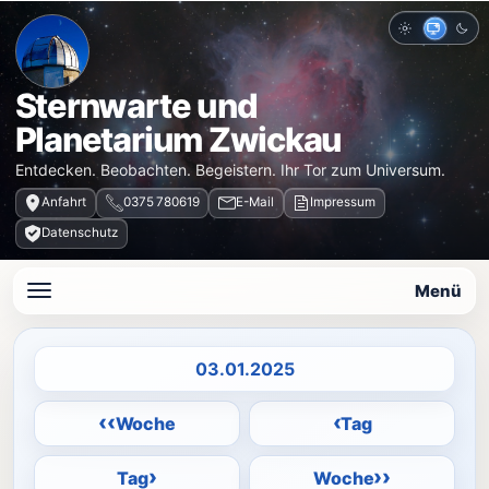
Hell
Auto
Dun
Sternwarte und
Planetarium Zwickau
Entdecken. Beobachten. Begeistern. Ihr Tor zum Universum.
Anfahrt
0375 780619
E-Mail
Impressum
Datenschutz
Menü
Datum auswählen
‹‹
‹
Woche
Tag
›
››
Tag
Woche