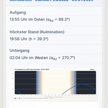
Aufgang
13:55 Uhr im Osten (α
= 89.3°)
Az
Höchster Stand (Kulmination)
19:58 Uhr (h = 39.3°)
Untergang
02:04 Uhr im Westen (α
= 270.7°)
Az
Sichtbarkeit von M77 über Zwickau · 03.01.2025
M77
80°
60°
40°
20°
0°
0
1
2
3
4
5
6
7
8
9
10
11
12
13
14
15
16
17
18
19
20
21
22
23
24
Ortszeit (MEZ/MESZ) · Höhe über Horizont ab 0°
Nacht
astron. Dämmerung
naut. Dämmerung
bürgerl. Dämmerung
Tag